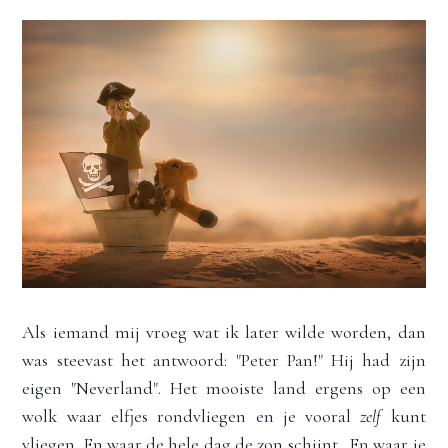
Als iemand mij vroeg wat ik later wilde worden, dan 
was 
steevast het antwoord: "Peter Pan!" Hij had zijn 
eigen "Neverland". Het mooiste land ergens op een 
wolk waar elfjes rondvliegen en je vooral 
zelf
 kunt 
vliegen. En waar de hele dag de zon schijnt.  En waar je 