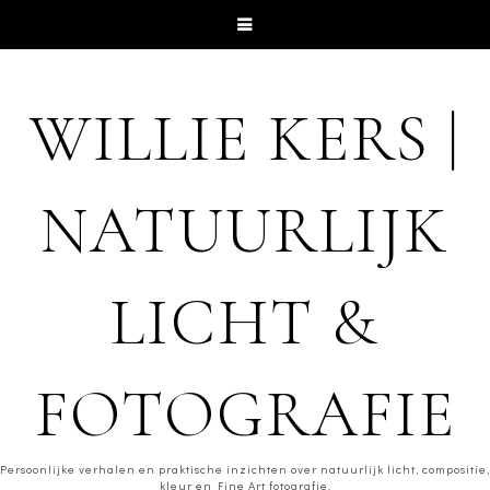
WILLIE KERS |
NATUURLIJK
LICHT &
FOTOGRAFIE
Persoonlijke verhalen en praktische inzichten over natuurlijk licht, compositie,
kleur en Fine Art fotografie.