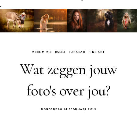
.
200MM 2.0
85MM
CURACAO
FINE ART
Wat zeggen jouw
foto's over jou?
DONDERDAG 14 FEBRUARI 2019