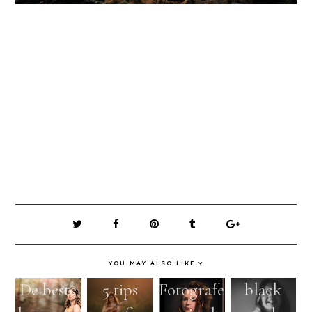
YOU MAY ALSO LIKE
De beste
5 tips
Fotografe
black