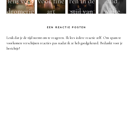
lens voor
voor fine
ren in de
and
dromerig
art
stijl van
white
e
portretfo
Rembran
film
EEN REACTIE POSTEN
portretfo
to's met
dt. Van
portrait
Leuk dat je de tijd neemt om te reageren. Ik lees iedere reactie zelf. Om spam te
tografie
natuurlij
idee tot
serie -
voorkomen verschijnen reacties pas nadat ik ze heb goedgekeurd. Bedankt voor je
berichtje!
k licht
uitvoerin
Natuurlij
g.
k licht
fotografi
e en
worksho
ps
Apeldoo
rn, the