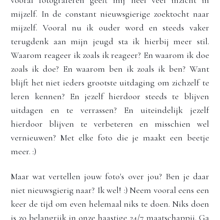
vooral fotograferen geeft mij heel veel inzicht in 
mijzelf. In de constant nieuwsgierige zoektocht naar 
mijzelf. Vooral nu ik ouder word en steeds vaker 
terugdenk aan mijn jeugd sta ik hierbij meer stil. 
Waarom reageer ik zoals ik reageer? En waarom ik doe 
zoals ik doe? En waarom ben ik zoals ik ben? Want 
blijft het niet ieders grootste uitdaging om zichzelf te 
leren kennen? En jezelf hierdoor steeds te blijven 
uitdagen en te verrassen? En uiteindelijk jezelf 
hierdoor blijven te verbeteren en misschien wel 
vernieuwen? Met elke foto die je maakt een beetje 
meer. :) 
Maar wat vertellen jouw foto's over jou? Ben je daar 
niet nieuwsgierig naar? Ik wel! :) Neem vooral eens een 
keer de tijd om even helemaal niks te doen. Niks doen 
is zo belangrijk in onze haastige 24/7 maatschappij. Ga 