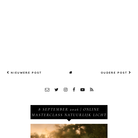
Klarenbe
bruidspa
ek,
ar,
fotorepo
bruidsme
rtage,
isje,
VW,
trouwrep
Kever
ortage,
overijssel
NIEUWERE POST
OUDERE POST
8 SEPTEMBER 2026 | ONLINE
MASTERCLASS NATUURLIJK LICHT