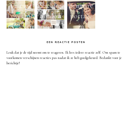
Vintage
Prachtige
bruidsre
Loveshoo
bruiloft
portage
t van een
in
in
aanstaan
Apeldoo
gelderlan
EEN REACTIE POSTEN
de bruid
rn -
d op een
Leuk dat je de tijd neemt om te reageren. Ik lees iedere reactie zelf. Om spam te
en
Apeldoo
mooie
voorkomen verschijnen reacties pas nadat ik ze heb goedgekeurd. Bedankt voor je
berichtje!
bruidego
rn,
trouwloc
m -
fotograaf
atie -
bruidsre
,
Apeldoo
portage,
huwelijk,
rn,
huwelijk,
vrienden,
fotograaf
Apeldoo
vintage
,
rn,
huwelijk,