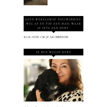
GEEN WEKELIJKSE NIEUWSBRIEF.
WEL AF EN TOE EEN MAIL WAAR
JE IETS AAN HEBT.
KLIK HIER OM JE ABONNEREN
IK BEN WILLIE KERS