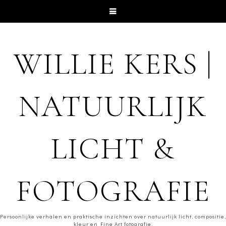
WILLIE KERS |
NATUURLIJK
LICHT &
FOTOGRAFIE
Persoonlijke verhalen en praktische inzichten over natuurlijk licht, compositie,
kleur en Fine Art fotografie.