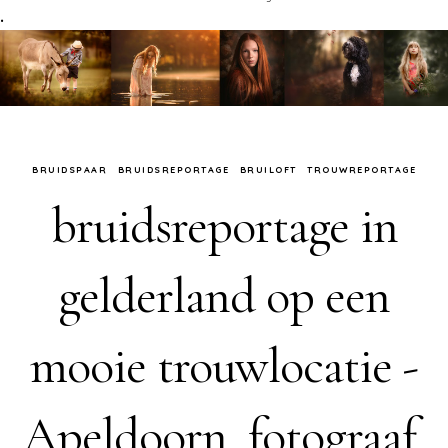
.
BRUIDSPAAR
BRUIDSREPORTAGE
BRUILOFT
TROUWREPORTAGE
bruidsreportage in
gelderland op een
mooie trouwlocatie -
Apeldoorn, fotograaf,