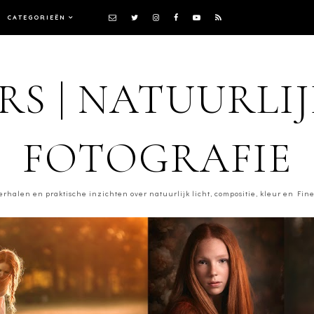
CATEGORIEËN
RS | NATUURLI
FOTOGRAFIE
erhalen en praktische inzichten over natuurlijk licht, compositie, kleur en Fine 