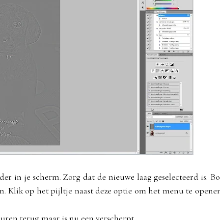
der in je scherm. Zorg dat de nieuwe laag geselecteerd is. B
an. Klik op het pijltje naast deze optie om het menu te opene
euren terug maar is nu een verscherpt.