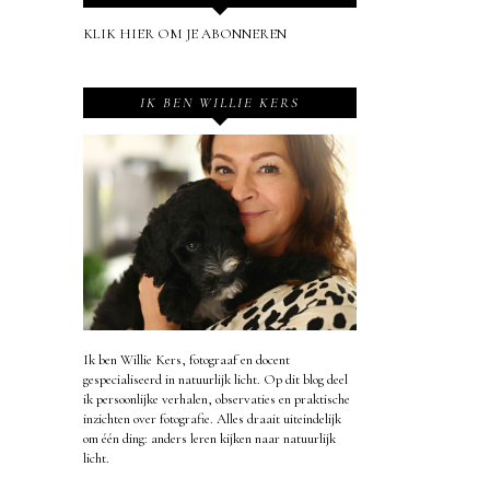
KLIK HIER OM JE ABONNEREN
IK BEN WILLIE KERS
Ik ben Willie Kers, fotograaf en docent
gespecialiseerd in natuurlijk licht. Op dit blog deel
ik persoonlijke verhalen, observaties en praktische
inzichten over fotografie. Alles draait uiteindelijk
om één ding: anders leren kijken naar natuurlijk
licht.