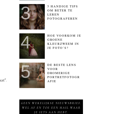
5 HANDIGE TIPS
OM BETER TE
LEREN
FOTOGRAFEREN
HOE VOORKOM JE
GROENE
KLEURZWEEM IN
JE FOTO’S?
DE BESTE LENS
VOOR
DROMERIGE
PORTRETFOTOGR
at".
AFIE
GEEN WEKELIJKSE NIEUWSBRIEF.
WEL AF EN TOE EEN MAIL WAAR
JE IETS AAN HEBT.