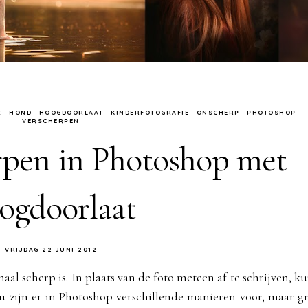
Z
HOND
HOOGDOORLAAT
KINDERFOTOGRAFIE
ONSCHERP
PHOTOSHOP
VERSCHERPEN
erpen in Photoshop met
ogdoorlaat
VRIJDAG 22 JUNI 2012
al scherp is. In plaats van de foto meteen af te schrijven, ku
u zijn er in Photoshop verschillende manieren voor, maar g