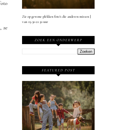
foto
Zie op gewone plekken foto's die anderen missen |
van 19.30-21.30 uur
, ze
ZOEK EEN ONDERWERP
FEATURED POST