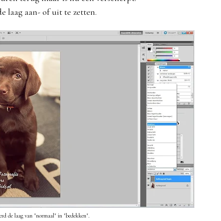
e laag aan- of uit te zetten.
rd de laag van "normaal" in "bedekken".