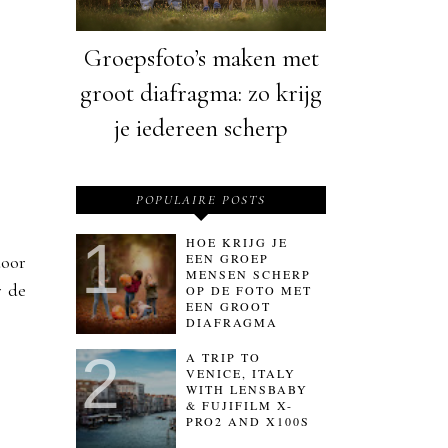
Groepsfoto’s maken met
groot diafragma: zo krijg
je iedereen scherp
POPULAIRE POSTS
HOE KRIJG JE
EEN GROEP
door
MENSEN SCHERP
r de
OP DE FOTO MET
EEN GROOT
DIAFRAGMA
A TRIP TO
VENICE, ITALY
WITH LENSBABY
& FUJIFILM X-
PRO2 AND X100S