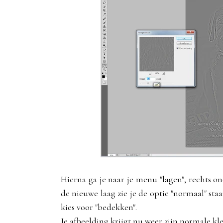
Hierna ga je naar je menu "lagen", rechts on
de nieuwe laag zie je de optie "normaal" sta
kies voor "bedekken".
Je afbeelding krijgt nu weer zijn normale kl