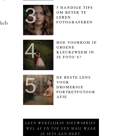
5 HANDIGE TIPS
OM BETER TE
LEREN
 heb
FOTOGRAFEREN
HOE VOORKOM JE
GROENE
KLEURZWEEM IN
JE FOTO’S?
DE BESTE LENS
VOOR
DROMERIGE
PORTRETFOTOGR
AFIE
GEEN WEKELIJKSE NIEUWSBRIEF.
WEL AF EN TOE EEN MAIL WAAR
JE IETS AAN HEBT.