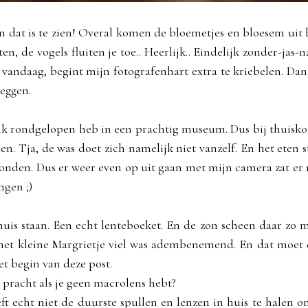
En dat is te zien! Overal komen de bloemetjes en bloesem uit
, de vogels fluiten je toe.. Heerlijk.. Eindelijk zonder-jas-n
s vandaag, begint mijn fotografenhart extra te kriebelen. Dan
leggen.
ik rondgelopen heb in een prachtig museum. Dus bij thuisk
. Tja, de was doet zich namelijk niet vanzelf. En het eten s
monden. Dus er weer even op uit gaan met mijn camera zat er 
ngen ;)
uis staan. Een echt lenteboeket. En de zon scheen daar zo 
het kleine Margrietje viel was adembenemend. En dat moet
het begin van deze post.
n pracht als je geen macrolens hebt?
t echt niet de duurste spullen en lenzen in huis te halen o