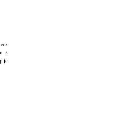
lens
n is
p je