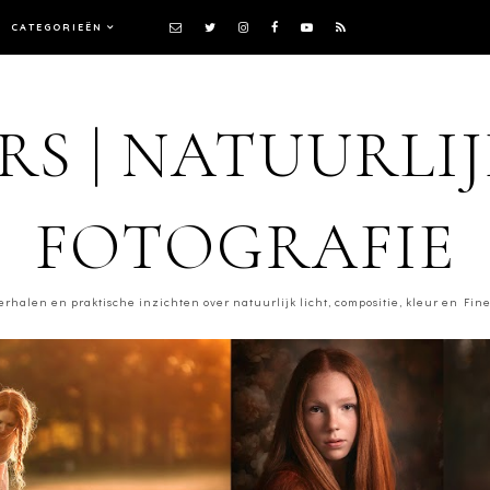
CATEGORIEËN
RS | NATUURLI
FOTOGRAFIE
erhalen en praktische inzichten over natuurlijk licht, compositie, kleur en Fine 