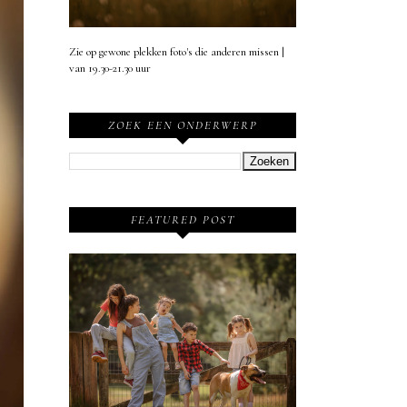
Zie op gewone plekken foto's die anderen missen |
van 19.30-21.30 uur
ZOEK EEN ONDERWERP
FEATURED POST