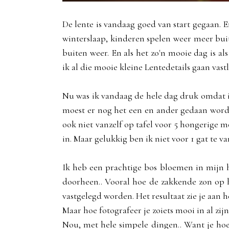
De lente is vandaag goed van start gegaan. 
winterslaap, kinderen spelen weer meer buiten
buiten weer. En als het zo'n mooie dag is al
ik al die mooie kleine Lentedetails gaan vast
Nu was ik vandaag de hele dag druk omdat 
moest er nog het een en ander gedaan worden
ook niet vanzelf op tafel voor 5 hongerige 
in. Maar gelukkig ben ik niet voor 1 gat te va
Ik heb een prachtige bos bloemen in mijn h
doorheen.. Vooral hoe de zakkende zon op 
vastgelegd worden. Het resultaat zie je aan 
Maar hoe fotografeer je zoiets mooi in al zij
Nou, met hele simpele dingen.. Want je hoef