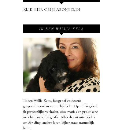
KLIK HIER OM JE ABONNEREN
IK BEN WILLIE KERS
Ik ben Willie Kers, fotograaf en docent
gespecialiseerd in natuurlijk licht. Op dit blog deel
ik persoonlijke verhalen, observaties en praktische
inzichten over fotografie. Alles draait uiteindelijk
om één ding: anders leren kijken naar natuurlijk
licht.