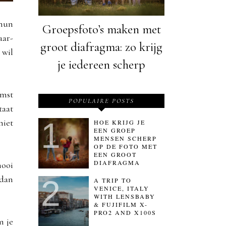
 hun
Groepsfoto’s maken met
aar-
groot diafragma: zo krijg
 wil
je iedereen scherp
omst
POPULAIRE POSTS
taat
niet
HOE KRIJG JE
EEN GROEP
MENSEN SCHERP
OP DE FOTO MET
EEN GROOT
DIAFRAGMA
mooi
 dan
A TRIP TO
VENICE, ITALY
WITH LENSBABY
& FUJIFILM X-
PRO2 AND X100S
m je